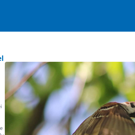
l
i
le